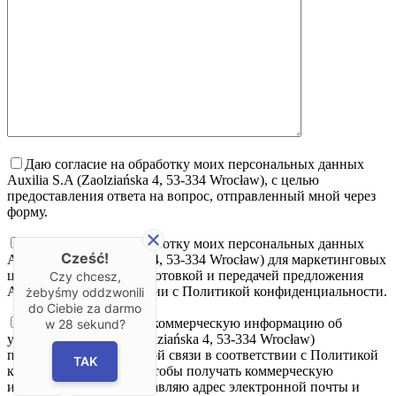
Даю согласие на обработку моих персональных данных
Auxilia S.A (Zaolziańska 4, 53-334 Wrocław), с целью
предоставления ответа на вопрос, отправленный мной через
форму.
Даю согласие на обработку моих персональных данных
Cześć!
Auxilia S.A (Zaolziańska 4, 53-334 Wrocław) для маркетинговых
целей, связанных с подготовкой и передачей предложения
Czy chcesz,
Auxilia S.A в соответствии с Политикой конфиденциальности.
żebyśmy oddzwonili
do Ciebie za darmo
Я согласен получать коммерческую информацию об
w
28
sekund?
услугах Auxilia S.A (Zaolziańska 4, 53-334 Wrocław)
посредством электронной связи в соответствии с Политикой
TAK
конфиденциальности. Чтобы получать коммерческую
информацию, я предоставляю адрес электронной почты и