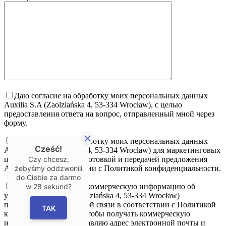
Даю согласие на обработку моих персональных данных
Auxilia S.A (Zaolziańska 4, 53-334 Wrocław), с целью
предоставления ответа на вопрос, отправленный мной через
форму.
Даю согласие на обработку моих персональных данных
Cześć!
Auxilia S.A (Zaolziańska 4, 53-334 Wrocław) для маркетинговых
целей, связанных с подготовкой и передачей предложения
Czy chcesz,
Auxilia S.A в соответствии с Политикой конфиденциальности.
żebyśmy oddzwonili
do Ciebie za darmo
Я согласен получать коммерческую информацию об
w
28
sekund?
услугах Auxilia S.A (Zaolziańska 4, 53-334 Wrocław)
посредством электронной связи в соответствии с Политикой
TAK
конфиденциальности. Чтобы получать коммерческую
информацию, я предоставляю адрес электронной почты и