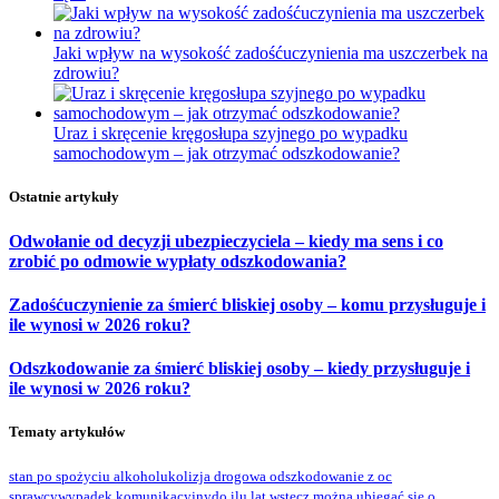
Jaki wpływ na wysokość zadośćuczynienia ma uszczerbek na
zdrowiu?
Uraz i skręcenie kręgosłupa szyjnego po wypadku
samochodowym – jak otrzymać odszkodowanie?
Ostatnie artykuły
Odwołanie od decyzji ubezpieczyciela – kiedy ma sens i co
zrobić po odmowie wypłaty odszkodowania?
Zadośćuczynienie za śmierć bliskiej osoby – komu przysługuje i
ile wynosi w 2026 roku?
Odszkodowanie za śmierć bliskiej osoby – kiedy przysługuje i
ile wynosi w 2026 roku?
Tematy artykułów
stan po spożyciu alkoholu
kolizja drogowa odszkodowanie z oc
sprawcy
wypadek komunikacyjny
do ilu lat wstecz można ubiegać się o