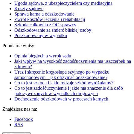
Ugoda sądowa, z ubezpieczycielem czy mediacyjna
Koszty sądowe
Sprawa karna a odszkodowanie
Zwrot kosztów leczenia i rehabilitacji
Szkoda całkowita z OC sprawcy
Odszkodowanie za śmierć bliskiej osoby
Poszkodowany w wypadku
Popularne wpisy
Opinia biegłych a wyrok sądu
Jaki wpływ na wysokość zadośćuczynienia ma uszczerbek na
zdrowiu?
Uraz i skręcenie kręgosłupa szyjnego po wypadku
samochodowym – jak otrzymać odszkodowanie?
Co to jest szkoda i jakie rodzaje szkód wyróżniamy?
Co to jest zadośćuczynienie i jakie ma znaczenie dla osób
pokrzywdzonych w wypadkach drogowych
Dochodzenie odszkodowań w procesach karnych
Znajdziesz nas na:
Facebook
RSS