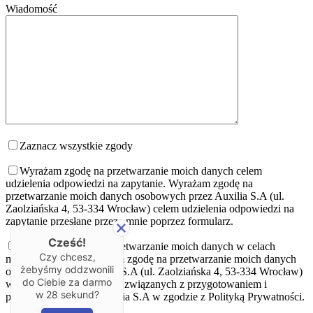
Wiadomość
Zaznacz wszystkie zgody
Wyrażam zgodę na przetwarzanie moich danych celem
udzielenia odpowiedzi na zapytanie.
Wyrażam zgodę na
przetwarzanie moich danych osobowych przez Auxilia S.A (ul.
Zaolziańska 4, 53-334 Wrocław) celem udzielenia odpowiedzi na
zapytanie przesłane przeze mnie poprzez formularz.
Cześć!
Wyrażam zgodę na przetwarzanie moich danych w celach
Czy chcesz,
marketingowych
Wyrażam zgodę na przetwarzanie moich danych
żebyśmy oddzwonili
osobowych przez Auxilia S.A (ul. Zaolziańska 4, 53-334 Wrocław)
do Ciebie za darmo
w celach marketingowych związanych z przygotowaniem i
w
28
sekund?
przekazaniem oferty Auxilia S.A w zgodzie z Polityką Prywatności.