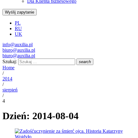
Dla Klienta biznesowego
Wyślij zapytanie
PL
RU
UK
info@auxilia.pl
biuro@auxilia.pl
biuro@auxilia.pl
Szukaj:
search
Home
/
2014
/
sierpień
/
4
Dzień: 2014-08-04