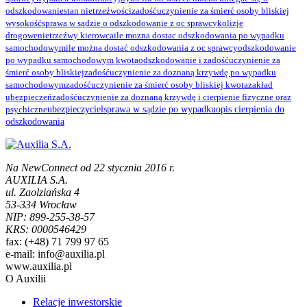
odszkodowanie
stan nietrzeźwości
zadośćuczynienie za śmierć osoby bliskiej
wysokość
sprawa w sądzie o odszkodowanie z oc sprawcy
kolizje
drogowe
nietrzeźwy kierowca
ile mozna dostac odszkodowania po wypadku
samochodowym
ile można dostać odszkodowania z oc sprawcy
odszkodowanie
po wypadku samochodowym kwota
odszkodowanie i zadośćuczynienie za
śmierć osoby bliskiej
zadośćuczynienie za doznaną krzywdę po wypadku
samochodowym
zadośćuczynienie za śmierć osoby bliskiej kwota
zakład
ubezpieczeń
zadośćuczynienie za doznaną krzywdę i cierpienie fizyczne oraz
psychiczne
ubezpieczyciel
sprawa w sądzie po wypadku
opis cierpienia do
odszkodowania
Na NewConnect od 22 stycznia 2016 r.
AUXILIA S.A.
ul. Zaolziańska 4
53-334 Wrocław
NIP: 899-255-38-57
KRS: 0000546429
fax: (+48) 71 799 97 65
e-mail: info@auxilia.pl
www.auxilia.pl
O Auxilii
Relacje inwestorskie