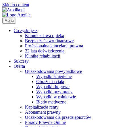
Skip to content
Menu
Co zyskujesz
Kompleksowa opieka
Bezpieczeństwo finansowe
Profesjonalna kancelaria prawna
22 lata doświadczenia
Klinika rehabilitacji
Sukcesy
Oferta
Odszkodowania powypadkowe
Wypadki śmiertelne
Obrażenia ciała
Wypadki drogowe
Wypadki przy pracy
Wypadki w rolnictwie
Błędy medyczne
Kapitalizacja renty
Abonament prawny
Odszkodowania dla przedsiębiorców
Porady Prawne Online