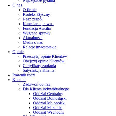
Najczęstsze pytania
O nas
O firmie
Kodeks Etyczny
Nasz zespół
Kancelaria prawna
Fundacja Auxilia
Wygrane sprawy
Aktualności
Media o nas
Relacje inwestorskie
Opinie
Przeczytaj opinie Klientów
Obejrzyj opinie Klientów
Certyfikaty zaufania
Satysfakcja Klienta
Prawnik radzi
Kontakt
Zadzwoń do nas
Dla Klienta indywidualnego
Oddział Centralny
Oddział Dolnośląski
Oddział Małopolski
Oddział Mazurski
Oddział Wschodni