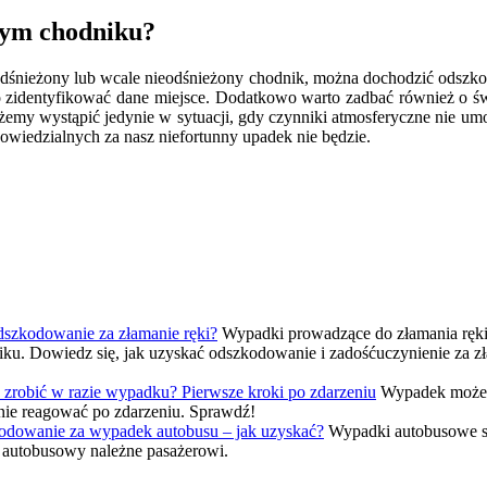
nym chodniku?
dśnieżony lub wcale nieodśnieżony chodnik, można dochodzić odszkod
o zidentyfikować dane miejsce. Dodatkowo warto zadbać również o św
emy wystąpić jedynie w sytuacji, gdy czynniki atmosferyczne nie umoż
powiedzialnych za nasz niefortunny upadek nie będzie.
Wypadki prowadzące do złamania ręki 
u. Dowiedz się, jak uzyskać odszkodowanie i zadośćuczynienie za z
Wypadek może z
nie reagować po zdarzeniu. Sprawdź!
Wypadki autobusowe są
 autobusowy należne pasażerowi.