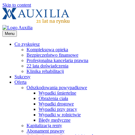
Skip to content
Menu
Co zyskujesz
Kompleksowa opieka
Bezpieczeństwo finansowe
Profesjonalna kancelaria prawna
22 lata doświadczenia
Klinika rehabilitacji
Sukcesy
Oferta
Odszkodowania powypadkowe
Wypadki śmiertelne
Obrażenia ciała
Wypadki drogowe
Wypadki przy pracy
Wypadki w rolnictwie
Błędy medyczne
Kapitalizacja renty
Abonament prawny