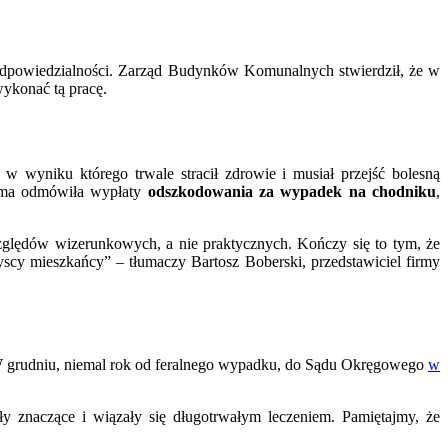
dpowiedzialności. Zarząd Budynków Komunalnych stwierdził, że w
wykonać tą pracę.
wyniku którego trwale stracił zdrowie i musiał przejść bolesną
rma odmówiła wypłaty
odszkodowania za wypadek na chodniku
,
ględów wizerunkowych, a nie praktycznych. Kończy się to tym, że
yscy mieszkańcy” – tłumaczy Bartosz Boberski, przedstawiciel firmy
W grudniu, niemal rok od feralnego wypadku, do Sądu Okręgowego
w
 znaczące i wiązały się długotrwałym leczeniem. Pamiętajmy, że