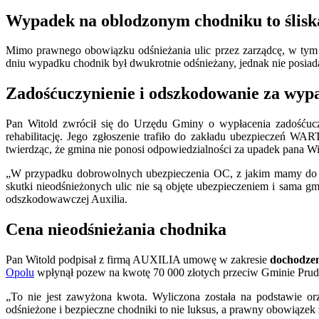
Wypadek na oblodzonym chodniku to ślisk
Mimo prawnego obowiązku odśnieżania ulic przez zarządcę, w ty
dniu wypadku chodnik był dwukrotnie odśnieżany, jednak nie posiad
Zadośćuczynienie i odszkodowanie za wyp
Pan Witold zwrócił się do Urzędu Gminy o wypłacenia zadośćucz
rehabilitację. Jego zgłoszenie trafiło do zakładu ubezpieczeń 
twierdząc, że gmina nie ponosi odpowiedzialności za upadek pana Wi
„W przypadku dobrowolnych ubezpieczenia OC, z jakim mamy do cz
skutki nieodśnieżonych ulic nie są objęte ubezpieczeniem i sama g
odszkodowawczej Auxilia.
Cena nieodśnieżania chodnika
Pan Witold podpisał z firmą AUXILIA umowę w zakresie
dochodzen
Opolu
wpłynął pozew na kwotę 70 000 złotych przeciw Gminie Prudn
„To nie jest zawyżona kwota. Wyliczona została na podstawie o
odśnieżone i bezpieczne chodniki to nie luksus, a prawny obowiąze