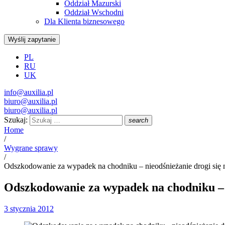
Oddział Mazurski
Oddział Wschodni
Dla Klienta biznesowego
Wyślij zapytanie
PL
RU
UK
info@auxilia.pl
biuro@auxilia.pl
biuro@auxilia.pl
Szukaj:
search
Home
/
Wygrane sprawy
/
Odszkodowanie za wypadek na chodniku – nieodśnieżanie drogi się n
Odszkodowanie za wypadek na chodniku – n
3 stycznia 2012