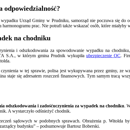
a odpowiedzialność?
m wypadku Urząd Gminy w Prudniku, samorząd nie poczuwa się do o
a harmonogramu prac. Nie potrafi także wskazać osób, które miałyby 
adek na chodniku
ynienia i odszkodowania za spowodowanie wypadku na chodniku, w 
WARTA S.A., w którym gmina Prudnik wykupiła
ubezpieczenie OC
. Fi
tolda.
ynienia w tej sprawie, polisa jest wykupywana przez gminy, ze wz
mina staje się adresatem roszczeń finansowych. Tym samym tracą wsz
ia odszkodowania i zadośćuczynienia za wypadek na chodniku
. 
ik. A wystarczyło odśnieżyć chodnik.
rzeczeń sądowych w podobnych sprawach. Obrażenia p. Witolda były
k zarządcy budynku” – podsumowuje Bartosz Boberski.