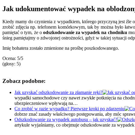
Jak udokumentować wypadek na oblodzo
Kiedy mamy do czynienia z wypadkiem, którego przyczyną jest źle o
zrobić zdjęcia np. telefonem komórkowym, tak by można było łatw
pamiętać o tym, że o
odszkodowanie za wypadek na chodniku
moż
śnieg pamiętajmy o zdwojonej ostrożności, gdyż w takiej sytuacji od
Imię bohatera zostało zmienione na prośbę poszkodowanego.
Ocena:
5
/5
(głosy:
5
)
Zobacz podobne:
Jak uzyskać odszkodowanie za złamanie ręki?
wypadki samochodowe czy nawet zwykłe potknięcia na chodnik
ubezpieczeniowe wpływają na…
Co zrobić w razie wypadku? Pierwsze kroki po zdarzeniu
dobrze znać zasady właściwego postępowania, aby móc spraw
Odszkodowanie za wypadek autobusu – jak uzyskać?
artykule wyjaśniamy, co obejmuje odszkodowanie za wypadek