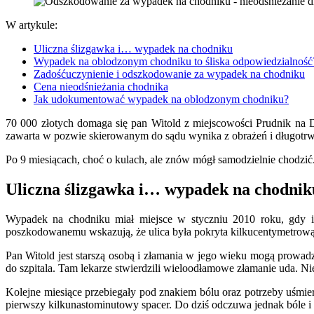
W artykule:
Uliczna ślizgawka i… wypadek na chodniku
Wypadek na oblodzonym chodniku to śliska odpowiedzialność
Zadośćuczynienie i odszkodowanie za wypadek na chodniku
Cena nieodśnieżania chodnika
Jak udokumentować wypadek na oblodzonym chodniku?
70 000 złotych domaga się pan Witold z miejscowości Prudnik na 
zawarta w pozwie skierowanym do sądu wynika z obrażeń i długotrwa
Po 9 miesiącach, choć o kulach, ale znów mógł samodzielnie chodzić.
Uliczna ślizgawka i… wypadek na chodnik
Wypadek na chodniku miał miejsce w styczniu 2010 roku, gdy i
poszkodowanemu wskazują, że ulica była pokryta kilkucentymetrową 
Pan Witold jest starszą osobą i złamania w jego wieku mogą prowad
do szpitala. Tam lekarze stwierdzili wieloodłamowe złamanie uda. Ni
Kolejne miesiące przebiegały pod znakiem bólu oraz potrzeby uśmi
pierwszy kilkunastominutowy spacer. Do dziś odczuwa jednak bóle i 