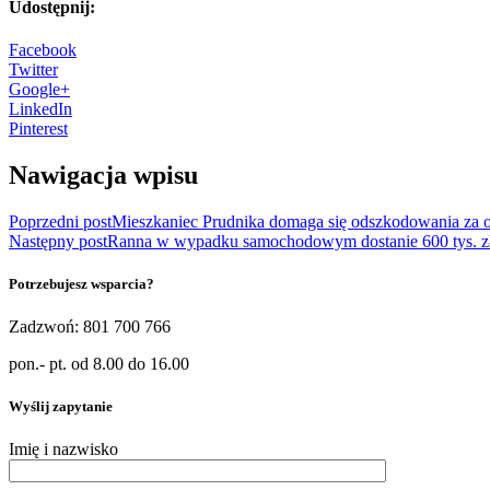
Udostępnij:
Facebook
Twitter
Google+
LinkedIn
Pinterest
Nawigacja wpisu
Poprzedni post
Mieszkaniec Prudnika domaga się odszkodowania za 
Następny post
Ranna w wypadku samochodowym dostanie 600 tys. z
Potrzebujesz wsparcia?
Zadzwoń: 801 700 766
pon.- pt. od 8.00 do 16.00
Wyślij zapytanie
Imię i nazwisko