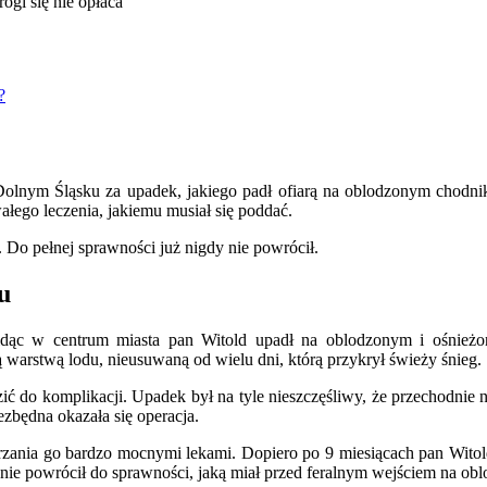
?
Dolnym Śląsku za upadek, jakiego padł ofiarą na oblodzonym chodn
łego leczenia, jakiemu musiał się poddać.
 Do pełnej sprawności już nigdy nie powrócił.
u
dąc w centrum miasta pan Witold upadł na oblodzonym i ośnieżony
warstwą lodu, nieusuwaną od wielu dni, którą przykrył świeży śnieg.
zić do komplikacji. Upadek był na tyle nieszczęśliwy, że przechodnie
ezbędna okazała się operacja.
erzania go bardzo mocnymi lekami. Dopiero po 9 miesiącach pan Witol
nie powrócił do sprawności, jaką miał przed feralnym wejściem na ob