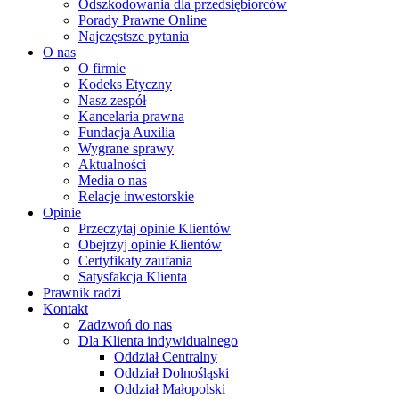
Odszkodowania dla przedsiębiorców
Porady Prawne Online
Najczęstsze pytania
O nas
O firmie
Kodeks Etyczny
Nasz zespół
Kancelaria prawna
Fundacja Auxilia
Wygrane sprawy
Aktualności
Media o nas
Relacje inwestorskie
Opinie
Przeczytaj opinie Klientów
Obejrzyj opinie Klientów
Certyfikaty zaufania
Satysfakcja Klienta
Prawnik radzi
Kontakt
Zadzwoń do nas
Dla Klienta indywidualnego
Oddział Centralny
Oddział Dolnośląski
Oddział Małopolski